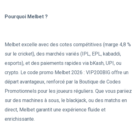
Pourquoi Melbet ?
Melbet excelle avec des cotes compétitives (marge 4,8 %
sur le cricket), des marchés variés (IPL, EPL, kabaddi,
esports), et des paiements rapides via bKash, UPI, ou
crypto. Le code promo Melbet 2026 : VIP200BIG offre un
départ avantageux, renforcé par la Boutique de Codes
Promotionnels pour les joueurs réguliers. Que vous pariiez
sur des machines à sous, le blackjack, ou des matchs en
direct, Melbet garantit une expérience fluide et
enrichissante.