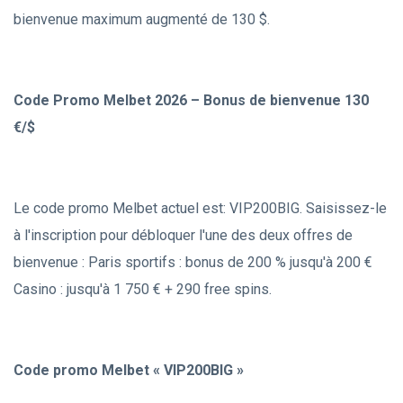
bienvenue maximum augmenté de 130 $.
Code Promo Melbet 2026 – Bonus de bienvenue 130
€/$
Le code promo Melbet actuel est: VIP200BIG. Saisissez-le
à l'inscription pour débloquer l'une des deux offres de
bienvenue : Paris sportifs : bonus de 200 % jusqu'à 200 €
Casino : jusqu'à 1 750 € + 290 free spins.
Code promo Melbet « VIP200BIG »