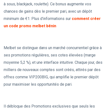
à sous, blackjack, roulette). Ce bonus augmente vos
chances de gains dès le premier pari, avec un dépôt
minimum de €1. Plus d'informations sur
comment créer
un code promo melbet bénin
Melbet se distingue dans un marché concurrentiel grâce à
ses promotions régulières, ses cotes élevées (marge
moyenne 5,2 %), et une interface intuitive. Chaque jour, des
milliers de nouveaux comptes sont créés, attirés par des
offres comme VIP200BIG, qui amplifie le premier dépôt
pour maximiser les opportunités de pari.
Il débloque des Promotions exclusives que seuls les