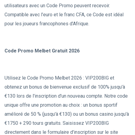
utilisateurs avec un Code Promo peuvent recevoir.
Compatible avec l’euro et le franc CFA, ce Code est idéal
pour les joueurs francophones d’Afrique.
Code Promo Melbet Gratuit 2026
Utilisez le Code Promo Melbet 2026 : VIP200BIG et
obtenez un bonus de bienvenue exclusif de 100% jusqu'à
€130 lors de l'inscription d'un nouveau compte. Notre code
unique offre une promotion au choix : un bonus sportif
amélioré de 50 % (jusqu'à €130) ou un bonus casino jusqu'à
€1750 + 290 tours gratuits. Saisissez VIP200BIG
directement dans le formulaire d'inscription sur le site