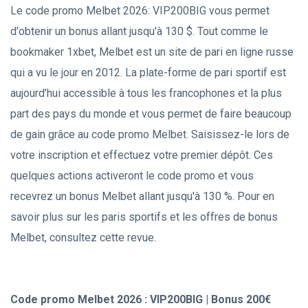
Le code promo Melbet 2026: VIP200BIG vous permet
d'obtenir un bonus allant jusqu'à 130 $. Tout comme le
bookmaker 1xbet, Melbet est un site de pari en ligne russe
qui a vu le jour en 2012. La plate-forme de pari sportif est
aujourd’hui accessible à tous les francophones et la plus
part des pays du monde et vous permet de faire beaucoup
de gain grâce au code promo Melbet. Saisissez-le lors de
votre inscription et effectuez votre premier dépôt. Ces
quelques actions activeront le code promo et vous
recevrez un bonus Melbet allant jusqu'à 130 %. Pour en
savoir plus sur les paris sportifs et les offres de bonus
Melbet, consultez cette revue.
Code promo Melbet 2026 : VIP200BIG | Bonus 200€