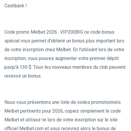
Cashback !
Code promo Melbet 2026 : VIP200BIG ce code bonus
spécial vous permet d'obtenir un bonus plus important lors
de votre inscription chez Melbet. En l'utilisant lors de votre
inscription, vous pouvez augmenter votre premier dépôt
jusqu'à 130 $. Tous les nouveaux membres du club peuvent
recevoir un bonus.
Nous vous présentons une liste de codes promotionnels
Melbet pertinents pour 2026, copiez simplement le code
Melbet et utilisez-le lors de votre inscription sur le site
officiel Melbet.com et vous recevrez alors le bonus de