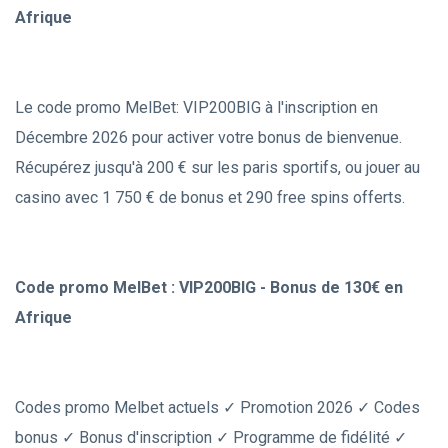
Afrique
Le code promo MelBet: VIP200BIG à l'inscription en
Décembre 2026 pour activer votre bonus de bienvenue.
Récupérez jusqu'à 200 € sur les paris sportifs, ou jouer au
casino avec 1 750 € de bonus et 290 free spins offerts.
Code promo MelBet : VIP200BIG - Bonus de 130€ en
Afrique
Codes promo Melbet actuels ✓ Promotion 2026 ✓ Codes
bonus ✓ Bonus d'inscription ✓ Programme de fidélité ✓