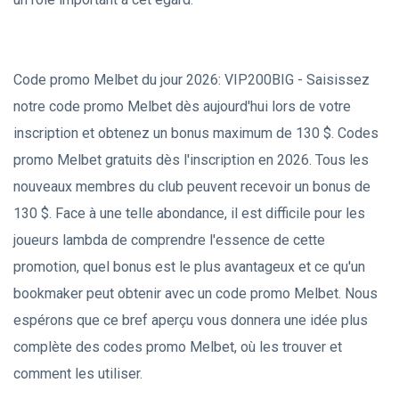
Code promo Melbet du jour 2026: VIP200BIG - Saisissez
notre code promo Melbet dès aujourd'hui lors de votre
inscription et obtenez un bonus maximum de 130 $. Codes
promo Melbet gratuits dès l'inscription en 2026. Tous les
nouveaux membres du club peuvent recevoir un bonus de
130 $. Face à une telle abondance, il est difficile pour les
joueurs lambda de comprendre l'essence de cette
promotion, quel bonus est le plus avantageux et ce qu'un
bookmaker peut obtenir avec un code promo Melbet. Nous
espérons que ce bref aperçu vous donnera une idée plus
complète des codes promo Melbet, où les trouver et
comment les utiliser.