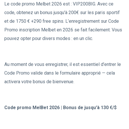
Le code promo Melbet 2026 est : VIP200BIG. Avec ce
code, obtenez un bonus jusqu'à 200€ sur les paris sportif
et de 1750 € +290 free spins. L’enregistrement sur Code
Promo inscription Melbet en 2026 se fait facilement. Vous
pouvez opter pour divers modes : en un clic.
Au moment de vous enregistrer, il est essentiel d’entrer le
Code Promo valide dans le formulaire approprié — cela
activera votre bonus de bienvenue.
Code promo MelBet 2026 | Bonus de jusqu'à 130 €/$