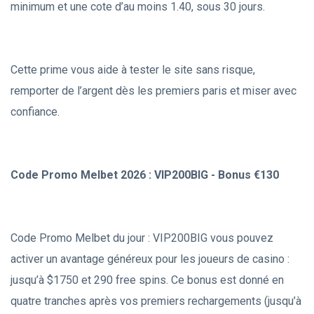
minimum et une cote d’au moins 1.40, sous 30 jours.
Cette prime vous aide à tester le site sans risque,
remporter de l’argent dès les premiers paris et miser avec
confiance.
Code Promo Melbet 2026 : VIP200BIG - Bonus €130
Code Promo Melbet du jour : VIP200BIG vous pouvez
activer un avantage généreux pour les joueurs de casino :
jusqu’à $1750 et 290 free spins. Ce bonus est donné en
quatre tranches après vos premiers rechargements (jusqu’à