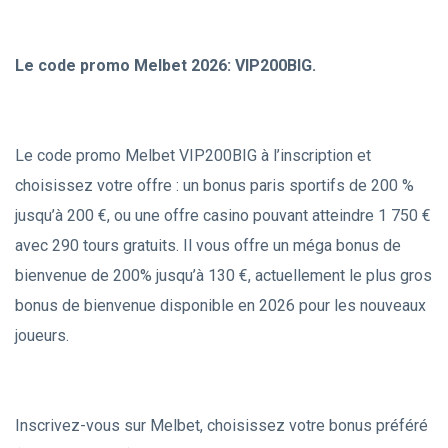
Le code promo Melbet 2026: VIP200BIG.
Le code promo Melbet VIP200BIG à l’inscription et
choisissez votre offre : un bonus paris sportifs de 200 %
jusqu’à 200 €, ou une offre casino pouvant atteindre 1 750 €
avec 290 tours gratuits. Il vous offre un méga bonus de
bienvenue de 200% jusqu’à 130 €, actuellement le plus gros
bonus de bienvenue disponible en 2026 pour les nouveaux
joueurs.
Inscrivez-vous sur Melbet, choisissez votre bonus préféré